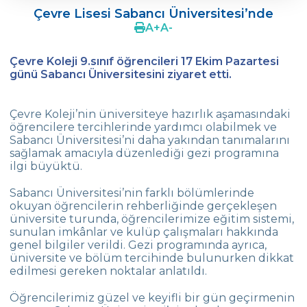
Çevre Lisesi Sabancı Üniversitesi’nde
Ergenlerde Cinsel Gelişim Sürecinin
A
+
A
-
Desteklenmesi / Efsun Sertoğlu
Çevre Koleji 9.sınıf öğrencileri 17 Ekim Pazartesi
Çevre Lisesi 2022 Mezunlarını Uğurluyor
günü Sabancı Üniversitesini ziyaret etti.
18. Yeşil Küre Çevre Ödülü Güven
İslamoğlu’nun
Çevre Koleji’nin üniversiteye hazırlık aşamasındaki
öğrencilere tercihlerinde yardımcı olabilmek ve
Edebiyat Dergisi “Mesafe“
Sabancı Üniversitesi’ni daha yakından tanımalarını
sağlamak amacıyla düzenlediği gezi programına
Çevre
ilgi büyüktü.
Lisesi Öğrenciileri ‘’Atatürk Arboretumu’’
Gezisinde!
Sabancı Üniversitesi’nin farklı bölümlerinde
okuyan öğrencilerin rehberliğinde gerçekleşen
Çevre Lisesi Tarihin Sıfır Noktasında
üniversite turunda, öğrencilerimize eğitim sistemi,
sunulan imkânlar ve kulüp çalışmaları hakkında
Kabataş Model Birleşmiş Milletler
genel bilgiler verildi. Gezi programında ayrıca,
Konferansından İki Ödül
üniversite ve bölüm tercihinde bulunurken dikkat
edilmesi gereken noktalar anlatıldı.
Çevre Kolejinde 19 Mayıs Coşkusu
Öğrencilerimiz güzel ve keyifli bir gün geçirmenin
Yıldız Kız Takımımız Türkiye Şampiyonu