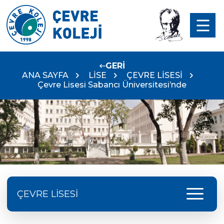
GERİ
ANA SAYFA
LİSE
ÇEVRE LİSESİ
Çevre Lisesi Sabancı Üniversitesi’nde
menu
ÇEVRE LİSESİ
Doç. Dr. Yavuz SAMUR