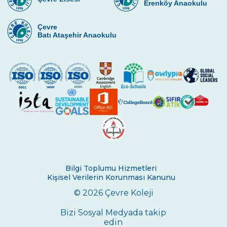
Erenköy Anaokulu
Çevre Lisesinde Yüzme Başarısı
“Çevre”nin Sihirbazları
Çevre
Batı Ataşehir Anaokulu
İstanbul Bilim Olimpiyatlarında Fizik
Kategorisinde Başarımız
Lise Kız Yüzme Takımımızdan Başarı
Toprak Günü Etkinlikleri
Geleneksel 11. Sınıflar İngilizce Münazara
Turnuvası
Çevre Talks-2021
Çevre Lisesinde Mangala Turnuvası
Bilgi Toplumu Hizmetleri
Kişisel Verilerin Korunması Kanunu
Çevre Lisesi Uluslararası Sertifika Töreni
© 2026 Çevre Koleji
ÇEVRE KOLEJİNDE CUMHURİYET COŞKUSU
Bizi Sosyal Medyada takip
edin
29 Ekim Cumhuriyet Bayramı Çelenk