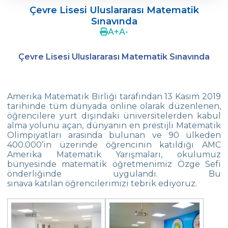
Çevre Lisesi Uluslararası Matematik
Ergenlerde Cinsel Gelişim Sürecinin
Sınavında
Desteklenmesi / Efsun Sertoğlu
A
+
A
-
Çevre Lisesi 2022 Mezunlarını Uğurluyor
Çevre Lisesi Uluslararası Matematik Sınavında
18. Yeşil Küre Çevre Ödülü Güven
İslamoğlu’nun
Edebiyat Dergisi “Mesafe“
Amerika Matematik Birliği tarafından 13 Kasım 2019
tarihinde tüm dünyada online olarak düzenlenen,
Çevre
öğrencilere yurt dışındaki üniversitelerden kabul
Lisesi Öğrenciileri ‘’Atatürk Arboretumu’’
alma yolunu açan, dünyanın en prestijli Matematik
Gezisinde!
Olimpiyatları arasında bulunan ve 90 ülkeden
400.000’in üzerinde öğrencinin katıldığı AMC
Amerika Matematik Yarışmaları, okulumuz
Çevre Lisesi Tarihin Sıfır Noktasında
bünyesinde matematik öğretmenimiz Özge Sefi
önderliğinde uygulandı. Bu
Kabataş Model Birleşmiş Milletler
sınava katılan öğrencilerimizi tebrik ediyoruz.
Konferansından İki Ödül
Çevre Kolejinde 19 Mayıs Coşkusu
Yıldız Kız Takımımız Türkiye Şampiyonu