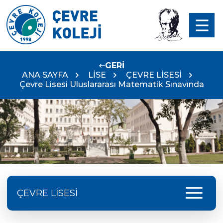
GERİ
ANA SAYFA
LİSE
ÇEVRE LİSESİ
Çevre Lisesi Uluslararası Matematik Sınavında
menu
ÇEVRE LİSESİ
Doç. Dr. Yavuz SAMUR