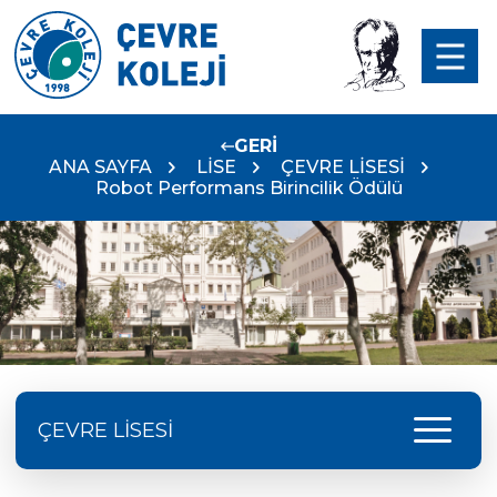
GERİ
ANA SAYFA
LİSE
ÇEVRE LİSESİ
Robot Performans Birincilik Ödülü
menu
ÇEVRE LİSESİ
Doç. Dr. Yavuz SAMUR