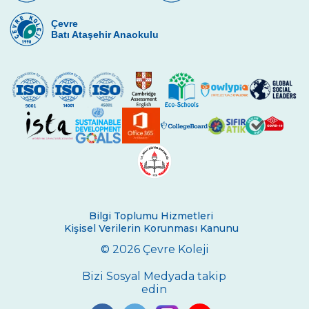
Çevre Lisesinde Yüzme Başarısı
Çevre
“Çevre”nin Sihirbazları
Batı Ataşehir Anaokulu
İstanbul Bilim Olimpiyatlarında Fizik
Kategorisinde Başarımız
Lise Kız Yüzme Takımımızdan Başarı
Toprak Günü Etkinlikleri
Geleneksel 11. Sınıflar İngilizce Münazara
Turnuvası
Çevre Talks-2021
Bilgi Toplumu Hizmetleri
Çevre Lisesinde Mangala Turnuvası
Kişisel Verilerin Korunması Kanunu
© 2026 Çevre Koleji
Çevre Lisesi Uluslararası Sertifika Töreni
Bizi Sosyal Medyada takip
ÇEVRE KOLEJİNDE CUMHURİYET COŞKUSU
edin
29 Ekim Cumhuriyet Bayramı Çelenk