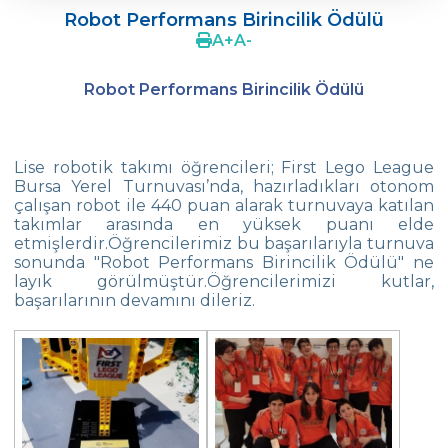
Robot Performans Birincilik Ödülü
Ergenlerde Cinsel Gelişim Sürecinin
A
+
A
-
Desteklenmesi / Efsun Sertoğlu
Robot Performans Birincilik Ödülü
Çevre Lisesi 2022 Mezunlarını Uğurluyor
18. Yeşil Küre Çevre Ödülü Güven
İslamoğlu’nun
Lise robotik takımı öğrencileri; First Lego League
Bursa Yerel Turnuvası’nda, hazırladıkları otonom
Edebiyat Dergisi “Mesafe“
çalışan robot ile 440 puan alarak turnuvaya katılan
takımlar arasında en yüksek puanı elde
Çevre
etmişlerdir.Öğrencilerimiz bu başarılarıyla turnuva
Lisesi Öğrenciileri ‘’Atatürk Arboretumu’’
sonunda "Robot Performans Birincilik Ödülü" ne
Gezisinde!
layık görülmüştür.Öğrencilerimizi kutlar,
başarılarının devamını dileriz.
Çevre Lisesi Tarihin Sıfır Noktasında
Kabataş Model Birleşmiş Milletler
Konferansından İki Ödül
Çevre Kolejinde 19 Mayıs Coşkusu
Yıldız Kız Takımımız Türkiye Şampiyonu